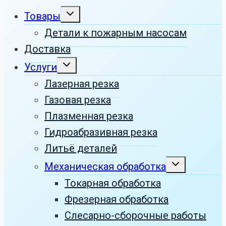
Развернуть
Товары
дочернее
меню
Детали к пожарным насосам
Доставка
Развернуть
Услуги
дочернее
меню
Лазерная резка
Газовая резка
Плазменная резка
Гидроабразивная резка
Литьё деталей
Развернуть
Механическая обработка
дочернее
меню
Токарная обработка
Фрезерная обработка
Слесарно-сборочные работы