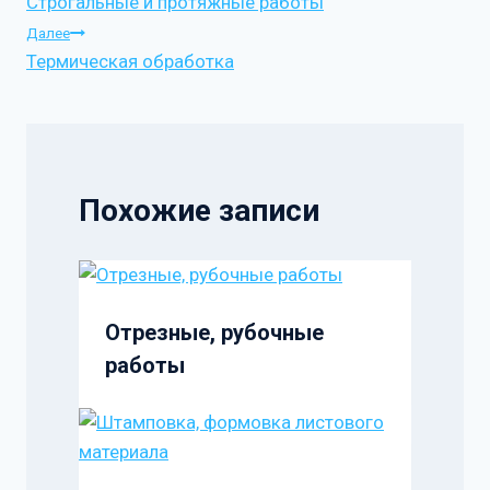
Строгальные и протяжные работы
по
Далее
Термическая обработка
записям
Похожие записи
Отрезные, рубочные
работы