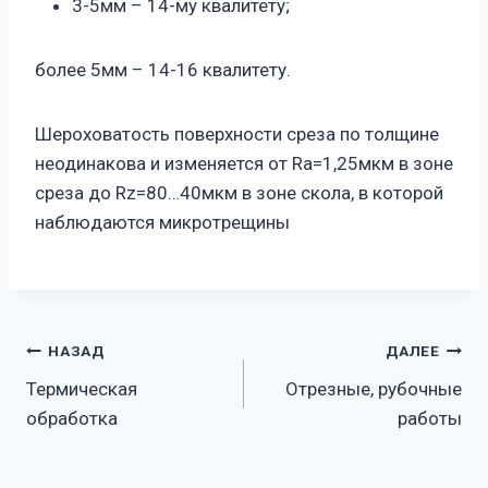
3-5мм – 14-му квалитету;
более 5мм – 14-16 квалитету.
Шероховатость поверхности среза по толщине
неодинакова и изменяется от Ra=1,25мкм в зоне
среза до Rz=80…40мкм в зоне скола, в которой
наблюдаются микротрещины
Навигация
НАЗАД
ДАЛЕЕ
Термическая
Отрезные, рубочные
по
обработка
работы
записям