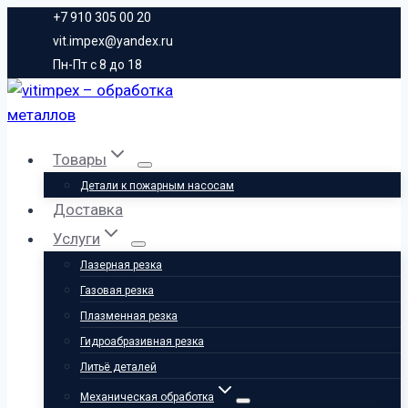
Перейти
+7 910 305 00 20
к
vit.impex@yandex.ru
Пн-Пт с 8 до 18
содержанию
Товары
Детали к пожарным насосам
Доставка
Услуги
Лазерная резка
Газовая резка
Плазменная резка
Гидроабразивная резка
Литьё деталей
Механическая обработка